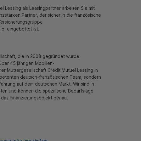
uel
Leasing
als
Leasingpartner
arbeiten Sie mit
zstarken Partner, der sicher in die französische
Versicherungsgruppe
ale
eingebettet ist.
lschaft, die in 2008 gegründet wurde,
 über 45 jährigen Mobilien-
rer Muttergesellschaft
Crédit Mutuel
Leasing
in
petenten deutsch-französischen Team, sondern
fahrung auf dem deutschen Markt. Wir sind in
eten und kennen die spezifische Bedarfslage
 das Finanzierungsobjekt genau.
ahme bitte hier klicken
.