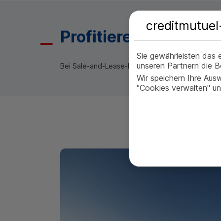
creditmutuel
Profitieren Sie von 
Sie gewährleisten das 
unseren Partnern die 
Bei
Sale-and-Lease-Back
profitieren Sie auch vo
Wir speichern Ihre Aus
"Cookies verwalten" unt