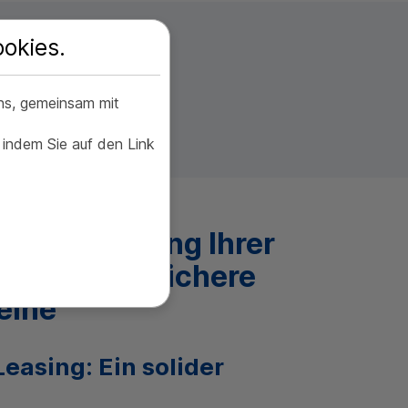
okies.
gsleasings
uns, gemeinsam mit
 indem Sie auf den Link
die Erweiterung Ihrer
igkeit auf sichere
eine
Leasing: Ein solider