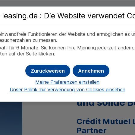
-leasing.de : Die Website verwendet Co
den Vorteilen des Finanzierun
einwandfreie Funktionieren der Website und ermöglichen es 
Besucherzahlen zu messen.
n allen Vorteilen, die Sie beim
Finanzierungsleasing
haben.
wahl für 6 Monate. Sie können Ihre Meinung jederzeit ändern,
en auf der Seite klicken.
Zurückweisen
Annehmen
Stellen Sie 
Meine Präferenzen einstellen
Geschäftstät
Unser Politik zur Verwendung von
Cookies
einsehen
und solide B
Crédit Mutuel 
Partner